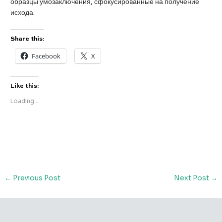
образцы умозаключения, сфокусированные на получение
исхода.
Share this:
Facebook
X
Like this:
Loading...
Post
←
Previous Post
Next Post
→
navigation