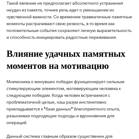
Такой явление не предполагает абсолютного устранения
неудач из памяти, точнее речь идет о уменьшении их
чувственной важности. Со временем травматичные памятные
моменты растрачивают свою резкость, в то время как
положительные события сохраняют личную выразительность
и способность инициировать радостные переживания.
Влияние удачных памятных
моментов на мотивацию
Мнемоника о минувших победах функционирует сильным
стимулирующим элементом, мотивирующим человека к
следующим победам. Когда человек встречаемся с
проблематичной целью, наш разум инстинктивно
прикладывается к “базе данных” благоприятного опыта,
разыскивая подходящие подходы и вдохновение для
операций.
Данный система главным образом существенен для