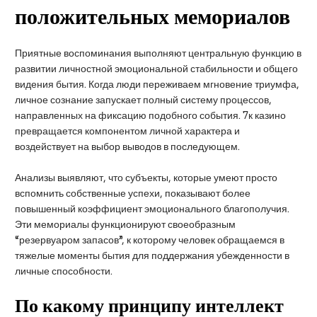
положительных мемориалов
Приятные воспоминания выполняют центральную функцию в
развитии личностной эмоциональной стабильности и общего
видения бытия. Когда люди переживаем мгновение триумфа,
личное сознание запускает полный систему процессов,
направленных на фиксацию подобного события. 7к казино
превращается компонентом личной характера и
воздействует на выбор выводов в последующем.
Анализы выявляют, что субъекты, которые умеют просто
вспомнить собственные успехи, показывают более
повышенный коэффициент эмоционального благополучия.
Эти мемориалы функционируют своеобразным
“резервуаром запасов”, к которому человек обращаемся в
тяжелые моменты бытия для поддержания убежденности в
личные способности.
По какому принципу интеллект