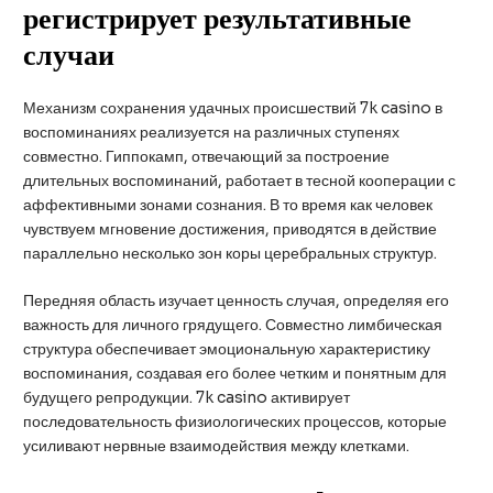
регистрирует результативные
случаи
Механизм сохранения удачных происшествий 7k casino в
воспоминаниях реализуется на различных ступенях
совместно. Гиппокамп, отвечающий за построение
длительных воспоминаний, работает в тесной кооперации с
аффективными зонами сознания. В то время как человек
чувствуем мгновение достижения, приводятся в действие
параллельно несколько зон коры церебральных структур.
Передняя область изучает ценность случая, определяя его
важность для личного грядущего. Совместно лимбическая
структура обеспечивает эмоциональную характеристику
воспоминания, создавая его более четким и понятным для
будущего репродукции. 7k casino активирует
последовательность физиологических процессов, которые
усиливают нервные взаимодействия между клетками.